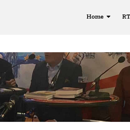
Home
RT