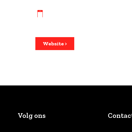
Website >
Volg ons
Contac